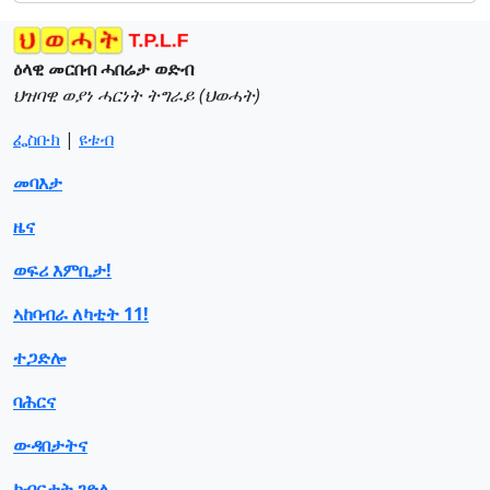
ዕላዊ መርበብ ሓበሬታ ወድብ
ህዝባዊ ወያነ ሓርነት ትግራይ (ህወሓት)
ፌስቡክ
|
ዩቱብ
መባእታ
ዜና
ወፍሪ እምቢታ!
ኣከባብራ ለካቲት 11!
ተጋድሎ
ባሕርና
ውዳበታትና
ክብርታት ገድሊ