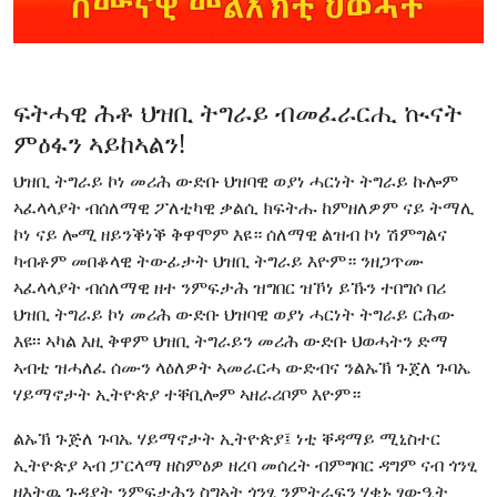
ፍትሓዊ ሕቶ ህዝቢ ትግራይ ብመፈራርሒ ኲናት
ምዕፋን ኣይከኣልን!
ህዝቢ ትግራይ ኮነ መሪሕ ውድቡ ህዝባዊ ወያነ ሓርነት ትግራይ ኩሎም
ኣፈላላያት ብሰለማዊ ፖለቲካዊ ቃልሲ ክፍትሑ ከምዘለዎም ናይ ትማሊ
ኮነ ናይ ሎሚ ዘይንቕነቕ ቅዋሞም እዩ። ሰለማዊ ልዝብ ኮነ ሽምግልና
ካብቶም መበቆላዊ ትውፊታት ህዝቢ ትግራይ እዮም። ንዘጋጥሙ
ኣፈላላያት ብሰለማዊ ዘተ ንምፍታሕ ዝግበር ዝኾነ ይኹን ተበግሶ በሪ
ህዝቢ ትግራይ ኮነ መሪሕ ውድቡ ህዝባዊ ወያነ ሓርነት ትግራይ ርሕው
እዩ፡፡ ኣካል እዚ ቅዋም ህዝቢ ትግራይን መሪሕ ውድቡ ህወሓትን ድማ
ኣብቲ ዝሓለፈ ሰሙን ላዕለዎት ኣመራርሓ ውድብና ንልኡኽ ጉጀለ ጉባኤ
ሃይማኖታት ኢትዮጵያ ተቐቢሎም ኣዘራሪቦም እዮም።
ልኡኽ ጉጅለ ጉባኤ ሃይማኖታት ኢትዮጵያ፤ ነቲ ቐዳማይ ሚኒስተር
ኢትዮጵያ ኣብ ፓርላማ ዘስምዕዎ ዘረባ መሰረት ብምግባር ዳግም ናብ ጎንፂ
ዘእትዉ ጉዳያት ንምፍታሕን ስግኣት ጎንፂ ንምትራፍን ሃቂኑ ፃውዒት