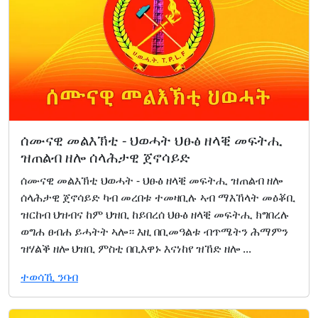
ሰሙናዊ መልእኽቲ - ህወሓት ህፁፅ ዘላቒ መፍትሒ
ዝጠልብ ዘሎ ሰላሕታዊ ጀኖሳይድ
ሰሙናዊ መልእኽቲ ህወሓት - ህፁፅ ዘላቒ መፍትሒ ዝጠልብ ዘሎ
ሰላሕታዊ ጀኖሳይድ ካብ መረበቱ ተመዛቢሉ ኣብ ማእኸላት መዕቖቢ
ዝርከብ ህዝብና ከም ህዝቢ ከይበረሰ ህፁፅ ዘላቒ መፍትሒ ክግበረሉ
ወግሐ ፀብሐ ይሓትት ኣሎ። እዚ በቢመዓልቱ ብጥሜትን ሕማምን
ዝሃልቕ ዘሎ ህዝቢ ምስቲ በቢእዋኑ እናነከየ ዝኸድ ዘሎ ...
ተወሳኺ ንባብ