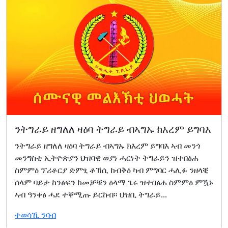
ንትግራይ ዘግለለ ዛዕባ ትግራይ ብኣግኡ ክእረም ይግባእ
ንትግራይ ዘግለለ ዛዕባ ትግራይ ብኣግኡ ክእረም ይግባእ ኣብ መንጎ
መንግስቲ ኢትዮጵያን ህዝባዊ ወያነ ሓርነት ትግራይን ዝተበፅሐ
ስምምዕ ፕሪቶርያ ድምፂ ቶኽሲ ከብቅዕ ካብ ምግባር ሓሊፉ ንዘላቒ
ሰላም ባይታ ከንፅፍን ከመቻቹን ዕላማ ጌሩ ዝተበፅሐ ስምምዕ ምዃኑ
ኣብ ዓንቀፅ ሓደ ተቐሚጡ ይርከብ፡፡ ህዝቢ ትግራይ...
ተወሳኺ ንባብ