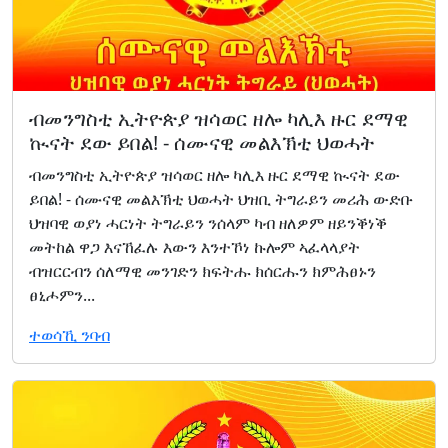
ብመንግስቲ ኢትዮጵያ ዝሳወር ዘሎ ካሊእ ዙር ደማዊ
ኲናት ደው ይበል! - ሰሙናዊ መልእኽቲ ህወሓት
ብመንግስቲ ኢትዮጵያ ዝሳወር ዘሎ ካሊእ ዙር ደማዊ ኲናት ደው
ይበል! - ሰሙናዊ መልእኽቲ ህወሓት ህዝቢ ትግራይን መሪሕ ውድቡ
ህዝባዊ ወያነ ሓርነት ትግራይን ንሰላም ካብ ዘለዎም ዘይንቕነቕ
መትከል ዋጋ እናኸፈሉ እውን እንተኾነ ኩሎም ኣፈላላያት
ብዝርርብን ሰለማዊ መንገድን ክፍትሑ ክሰርሑን ክምሕፀኑን
ፀኒሖምን...
ተወሳኺ ንባብ