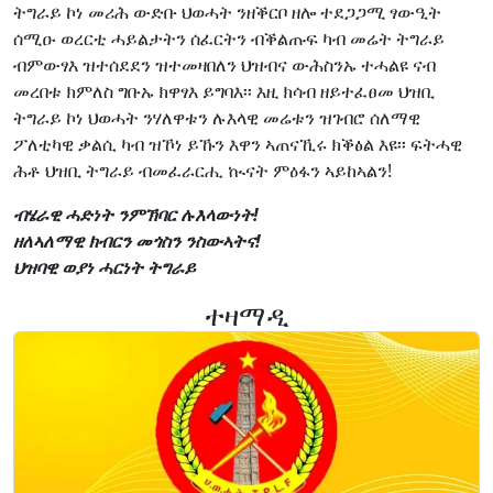
ትግራይ ኮነ መሪሕ ውድቡ ህወሓት ንዘቕርቦ ዘሎ ተደጋጋሚ ፃውዒት
ሰሚዑ ወረርቲ ሓይልታትን ሰፈርትን ብቕልጡፍ ካብ መሬት ትግራይ
ብምውፃእ ዝተሰደደን ዝተመዛበለን ህዝብና ውሕስንኡ ተሓልዩ ናብ
መረበቱ ክምለስ ግቡኡ ክዋፃእ ይግባእ፡፡ እዚ ክሳብ ዘይተፈፀመ ህዝቢ
ትግራይ ኮነ ህወሓት ንሃለዋቱን ሉእላዊ መሬቱን ዝገብሮ ሰለማዊ
ፖለቲካዊ ቃልሲ ካብ ዝኾነ ይኹን እዋን ኣጠናኺሩ ክቕፅል እዩ፡፡ ፍትሓዊ
ሕቶ ህዝቢ ትግራይ ብመፈራርሒ ኲናት ምዕፋን ኣይከኣልን!
ብሄራዊ ሓድነት ንምኽባር ሉእላውነት!
ዘለኣለማዊ ክብርን መጎስን ንስውኣትና!
ህዝባዊ ወያነ ሓርነት ትግራይ
ተዛማዲ