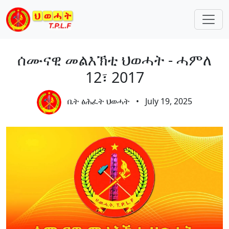
Skip navigation
ሰሙናዊ መልእኽቲ ህወሓት - ሓምለ
12፣ 2017
ቤት ፅሕፈት ህወሓት
•
July 19, 2025