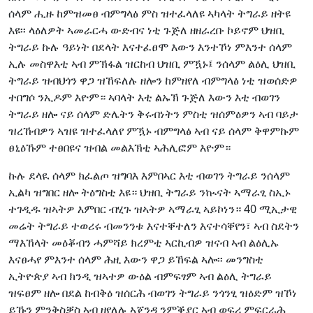
ሰላም ሒዙ ከምዝመፀ ብምግላፅ ምስ ዝተፈላለዩ ኣካላት ትግራይ ዘትዩ
እዩ፡፡ ላዕለዎት ኣመራርሓ ውድብና ነቲ ጉጅለ ዘዘራረቡ ኮይኖም ህዝቢ
ትግራይ ኩሉ ዓይነት በደላት እናተፈፀሞ እውን እንተኾነ ምእንተ ሰላም
ኢሉ መስዋእቲ ኣብ ምኽፋል ዝርከብ ህዝቢ ምዃኑ፤ ንሰላም ልዕሊ ህዝቢ
ትግራይ ዝብህጎን ዋጋ ዝኸፍለሉ ዘሎን ከምዘየለ ብምግላፅ ነቲ ዝወሰድዎ
ተበግሶ ንኢዶም እዮም። ኣባላት እቲ ልኡኽ ጉጅለ እውን እቲ ብወገን
ትግራይ ዘሎ ናይ ሰላም ድሌትን ቅሩብነትን ምስቲ ዝሰምዕዎን ኣብ ባይታ
ዝረኸብዎን ኣዝዩ ዝተፈላለየ ምዃኑ ብምግላፅ ኣብ ናይ ሰላም ቅዋምኩም
ፀኒዕኹም ተፀበዩና ዝብል መልእኽቲ ኣሕሊፎም እዮም።
ኩሉ ደላዪ ሰላም ክፈልጦ ዝግባእ እምበኣር እቲ ብወገን ትግራይ ንሰላም
ኢልካ ዝግበር ዘሎ ትዕግስቲ እዩ። ህዝቢ ትግራይ ንኲናት ኣማራፂ ስኢኑ
ተገዲዱ ዝኣትዎ እምበር ብሂጉ ዝኣትዎ ኣማራፂ ኣይኮነን። 40 ሚኢታዊ
መሬት ትግራይ ተወሪሩ ብመንንቱ እናተቐተለን እናተሳቐየን፣ ኣብ ስደትን
ማእኸላት መዕቖብን ሓምሻይ ክረምቲ ኣርኪብዎ ዝናብ ኣብ ልዕሊኡ
እናፀሓየ ምእንተ ሰላም ሕዚ እውን ዋጋ ይኸፍል ኣሎ፡፡ መንግስቲ
ኢትዮጵያ ኣብ ክንዲ ዝኣተዎ ውዕል ብምፍፃም ኣብ ልዕሊ ትግራይ
ዝፍፀም ዘሎ በደል ከብቅዕ ዝሰርሕ ብወገን ትግራይ ንጎንፂ ዝዕድም ዝኾነ
ይኹን ምንቅስቓስ ኣብ ዘየለሉ ኣጀንዳ ንምቕያር ኣብ ወፍሪ ምፍርራሕ