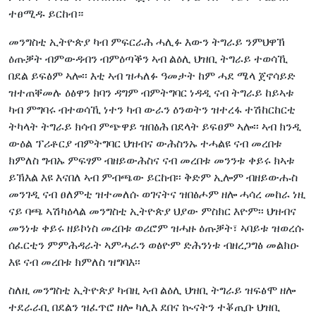
ተፀሚዱ ይርከብ።
መንግስቲ ኢትዮጵያ ካብ ምፍርራሕ ሓሊፉ እውን ትግራይ ንምህዋኽ
ዕጡቓት ብምውዳብን ብምዕጣቕን ኣብ ልዕሊ ህዝቢ ትግራይ ተወሳኺ
በደል ይፍፅም ኣሎ፡፡ እቲ ኣብ ዝሓለፉ ዓመታት ከም ሓደ ሜላ ጀኖሳይድ
ዝተጠቐመሉ ዕፅዋን ክባን ዳግም ብምትግባር ነዳዲ ናብ ትግራይ ከይኣቱ
ካብ ምግባሩ ብተወሳኺ ነተን ካብ ውራን ዕንወትን ዝተረፋ ተሽከርከርቲ
ትካላት ትግራይ ክሳብ ምጭዋይ ዝበፅሕ በደላት ይፍፀም ኣሎ፡፡ ኣብ ክንዲ
ውዕል ፕሪቶርያ ብምትግባር ህዝብና ውሕስንኡ ተሓልዩ ናብ መረበቱ
ክምለስ ግብኡ ምፍፃም ብዘይውሕስና ናብ መረበቱ መንንቱ ቀይሩ ክኣቱ
ይኽእል እዩ እናበለ ኣብ ምብጫው ይርከብ፡፡ ቅድም ኢሎም ብዘይውሑስ
መንገዲ ናብ ፀለምቲ ዝተመለሱ ወገናትና ዝበፅሖም ዘሎ ሓሳረ መከራ ነዚ
ናይ ባጫ ኣሽካዕላል መንግስቲ ኢትዮጵያ ህያው ምስክር እዮም፡፡ ህዝብና
መንነቱ ቀይሩ ዘይኮነስ መረበቱ ወሪሮም ዝሓዙ ዕጡቓት፣ ኣባይቱ ዝወረሱ
ሰፈርቲን ምምሕዳራት ኣምሓራን ወፅዮም ድሕንነቱ ብዘረጋግፅ መልክዑ
እዩ ናብ መረበቱ ክምለስ ዝግባእ፡፡
ስለዚ መንግስቲ ኢትዮጵያ ካብዚ ኣብ ልዕሊ ህዝቢ ትግራይ ዝፍፅሞ ዘሎ
ተደራራቢ በደልን ዝፈጥሮ ዘሎ ካሊእ ደበና ኲናትን ተቖጢቡ ህዝቢ